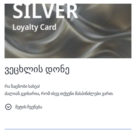
ვეცხლის დონე
რა ნაცნობი სახეა!
ძალიან გვიხარია, რომ ისევ თქვენი მასპინძლები ვართ.
სიამოვნებით ვაკმაყოფილებთ თქვენს საჭიროებებს და
მეტის ჩვენება
გთავაზობთ სიყვარულსა და მზრუნველობას, რაც შეგვიძლია.
ასევე, რადგან ჩვენთან 10 ღამე გაატარეთ, მომავალი
დაჯავშნებისთვის გთავაზობთ სასიამოვნო ბონუსს - 15%-იან
ფასდაკლებას.